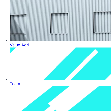
Value Add
Team