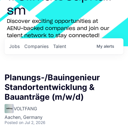
sm
Discover exciting opportunities at
AENU-backed companies and join our
talent network to stay connected!
Jobs
Companies
Talent
My
alerts
Planungs-/Bauingenieur
Standortentwicklung &
Bauanträge (m/w/d)
VOLTFANG
Aachen, Germany
Posted
on Jul 2, 2026