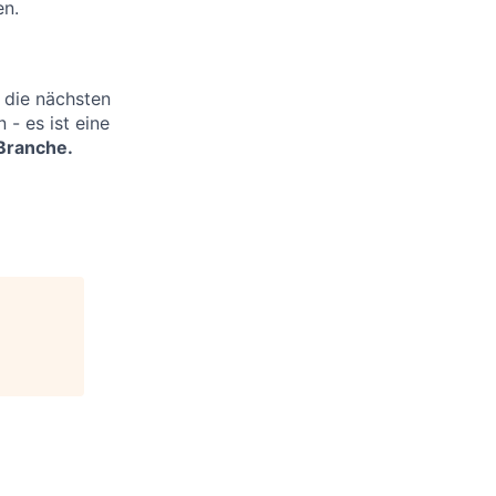
en.
 die nächsten
 - es ist eine
Branche.