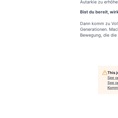
Autarkie zu erhöhe
Bist du bereit, wi
Dann komm zu Voltf
Generationen. Mach 
Bewegung, die die 
This 
See o
See op
Kommu