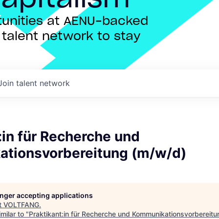
rtunities at AENU-backed
talent network to stay
Join talent network
:in für Recherche und
tionsvorbereitung (m/w/d)
longer accepting applications
t
VOLTFANG
.
milar to "
Praktikant:in für Recherche und Kommunikationsvorbereit