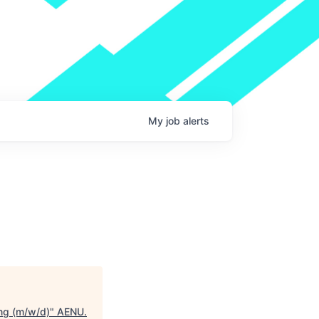
My
job
alerts
ung (m/w/d)
"
AENU
.