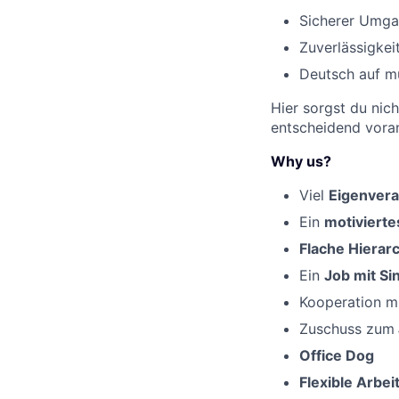
Sicherer Umgan
Zuverlässigkei
Deutsch auf m
Hier sorgst du nic
entscheidend voran
Why us?
Viel
Eigenver
Ein
motiviert
Flache Hierar
Ein
Job mit Si
Kooperation m
Zuschuss zum
Office Dog
Flexible Arbei