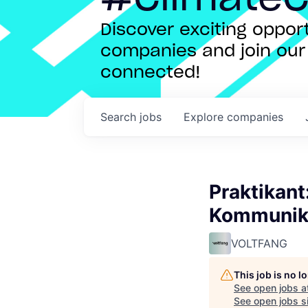
Discover exciting oppo
companies and join our 
connected!
Search
jobs
Explore
companies
Praktikant
Kommunika
VOLTFANG
This job is no 
See open jobs a
See open jobs si