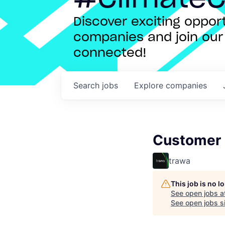
Discover exciting oppo
companies and join our 
connected!
Search
jobs
Explore
companies
Customer 
trawa
This job is no 
See open jobs a
See open jobs si