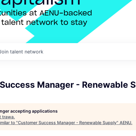
rtunities at AENU-backed
talent network to stay
Join talent network
Success Manager - Renewable S
longer accepting applications
t
trawa
.
milar to "
Customer Success Manager - Renewable Supply
"
AENU
.