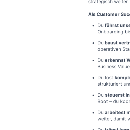
strategisch weiter.
Als Customer Suc
Du
führst uns
Onboarding bis
Du
baust vert
operativen Sta
Du
erkennst 
Business Value
Du löst
komple
strukturiert un
Du
steuerst i
Boot – du koord
Du
arbeitest 
weiter, damit w
Du
trägst kom