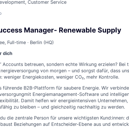
Development, Customer Service
o
uccess Manager-
Renewable Supply
, Full-time · Berlin (HQ)
r dich
ur“ Accounts betreuen, sondern echte Wirkung erzielen? Bei 
Energieversorgung von morgen – und sorgst dafür, dass un
n: weniger Energiekosten, weniger CO₂, mehr Kontrolle.
 führende B2B-Plattform für saubere Energie. Wir verbind
versorgungmit Energiemanagement-Software und intelligen
xibilität. Damit helfen wir energieintensiven Unternehmen, 
ähig zu bleiben – und gleichzeitig nachhaltig zu werden.
t du die zentrale Person für unsere wichtigsten Kund:innen: 
 baust Beziehungen auf Entscheider-Ebene aus und entwick