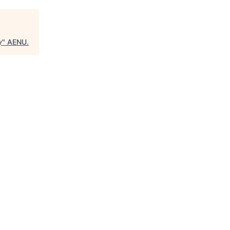
y
"
AENU
.