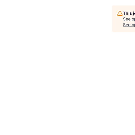
This 
See o
See op