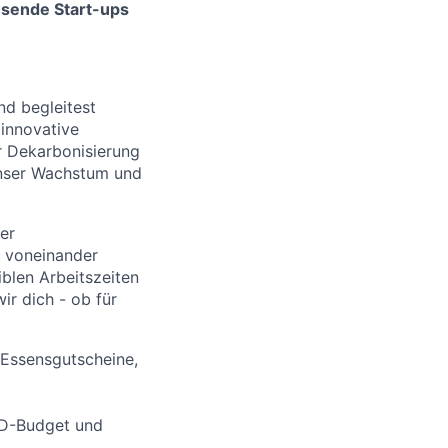
sende Start-ups
d begleitest
 innovative
r Dekarbonisierung
 unser Wachstum und
rer
, voneinander
iblen Arbeitszeiten
ir dich - ob für
 Essensgutscheine,
L&D-Budget und