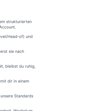
em strukturierten
 Account.
evel/Head-of) und
ierst sie nach
t, bleibst du ruhig,
mit dir in einem
 unsere Standards
denheit, Wachstum,