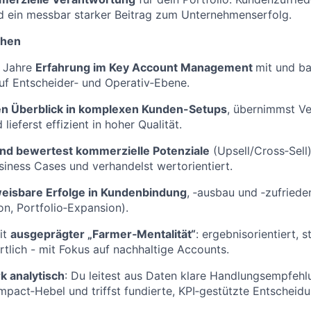
d ein messbar starker Beitrag zum Unternehmenserfolg.
chen
4 Jahre
Erfahrung im Key Account Management
mit und ba
uf Entscheider‑ und Operativ‑Ebene.
en Überblick in komplexen Kunden-Setups
, übernimmst Ve
lieferst effizient in hoher Qualität.
nd bewertest kommerzielle Potenziale
(Upsell/Cross‑Sell)
siness Cases und verhandelst wertorientiert.
eisbare Erfolge in Kundenbindung
, ‑ausbau und ‑zufrieden
n, Portfolio‑Expansion).
it
ausgeprägter „Farmer‑Mentalität“
: ergebnisorientiert, st
tlich - mit Fokus auf nachhaltige Accounts.
rk analytisch
: Du leitest aus Daten klare Handlungsempfehl
 Impact‑Hebel und triffst fundierte, KPI‑gestützte Entscheid