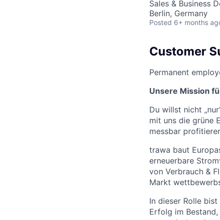
Sales & Business 
Berlin, Germany
Posted
6+ months ag
Customer S
Permanent employee
Unsere Mission fü
Du willst nicht „n
mit uns die grüne 
messbar profitiere
trawa baut Europas
erneuerbare Strom
von Verbrauch & Fle
Markt wettbewerbsf
In dieser Rolle bis
Erfolg im Bestand,