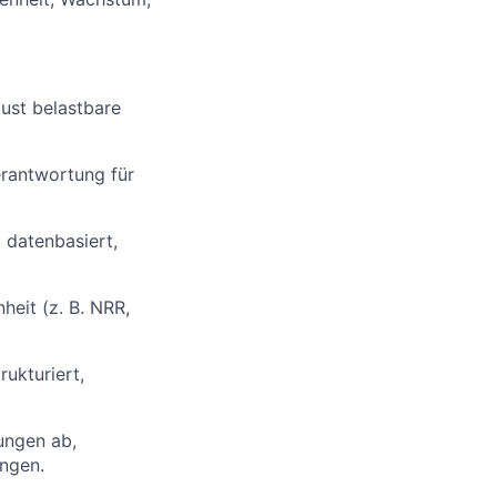
ust belastbare
rantwortung für
 datenbasiert,
heit (z. B. NRR,
rukturiert,
ungen ab,
ungen.