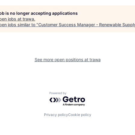
job is no longer accepting applications
pen jobs at
trawa
.
en jobs similar to "
Customer Success Manager - Renewable Suppl
See more open positions at
trawa
Powered by Getro.com
Privacy policy
Cookie policy