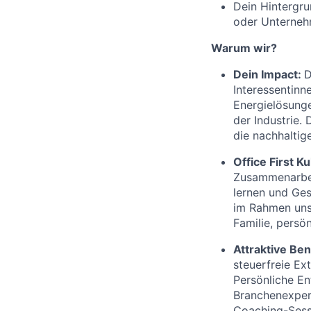
Dein Hintergru
oder Unterne
Warum wir?
Dein Impact:
D
Interessentinn
Energielösunge
der Industrie.
die nachhaltig
Office First Ku
Zusammenarbeit
lernen und Ges
im Rahmen unse
Familie, persö
Attraktive Ben
steuerfreie Ex
Persönliche En
Branchenexpert
Coaching-Sess