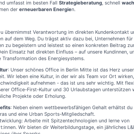
nd umfasst im besten Fall
Strategieberatung
, schnell
wach
hmen der
erneuerbaren Energie
n.
u übernimmst Verantwortung im direkten Kundenkontakt un
en auf dem Weg. Du trägst aktiv dazu bei, Unternehmen für
n zu begeistern und leistest so einen konkreten Beitrag zu
 Dein Einsatz hat direkten Einfluss – auf unsere Kundinnen,
e Transformation des Energiesystems.
ltur
: Unser schönes Office in Berlin Mitte ist das Herz unse
. Wir leben eine Kultur, in der wir als Team vor Ort wirken
chwindigkeit aufnehmen - das ist uns sehr wichtig. Mit flex
rer Office-First-Kultur und 30 Urlaubstagen unterstützen w
nliche Projekte oder Erholung.
efits
: Neben einem wettbewerbsfähigen Gehalt erhältst du
tras und eine Urban Sports-Mitgliedschaft.
twicklung: Arbeite mit Spitzentechnologien und lerne von
:innen. Wir bieten dir Weiterbildungstage, ein jährliches 
ions über Sparrks.