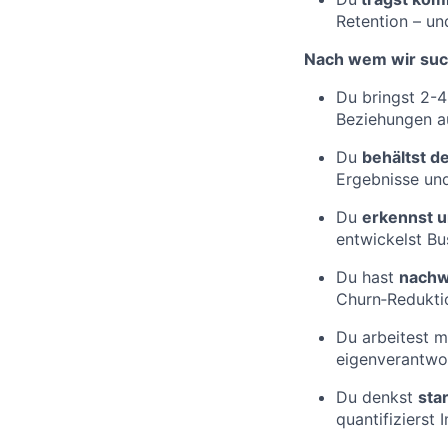
Retention – un
Nach wem wir su
Du bringst 2-
Beziehungen a
Du
behältst d
Ergebnisse und 
Du
erkennst u
entwickelst Bu
Du hast
nachw
Churn‑Reduktio
Du arbeitest m
eigenverantwor
Du denkst
sta
quantifizierst