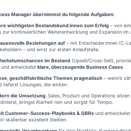
cess Manager übernimmst du folgende Aufgaben:
ere wichtigsten Bestandskund:innen zum Erfolg
– von ein
 zur kontinuierlichen Weiterentwicklung und Expansion im
rauensvolle Beziehungen auf
– mit Entscheider:innen (C-L
keholdern – und wirst zur ersten Anlaufstelle.
Wachstumschancen im Bestand
(Upsell/Cross-Sell), prioris
 und entwickelst
klare, überzeugende Business Cases
.
xe, geschäftskritische Themen pragmatisch
– wenn’s zähl
d lieferst Lösungen, die wirken.
ntern die Umsetzung
: Sales, Product und Operations sitzen 
inierst, bringst Klarheit rein und sorgst für Tempo.
mit Customer-Success-Playbooks & QBRs
und entwickelst
ir skalierbar exzellent bleiben.
merzielle Verantwortung
für dein Portfolio: Kundenzufrie