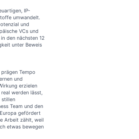
euartigen, IP-
stoffe umwandelt.
otenzial und
ropäische VCs und
 in den nächsten 12
keit unter Beweis
te prägen Tempo
Lernen und
irkung erzielen
 real werden lässt,
stillen
iness Team und den
 Europa gefördert
 Arbeit zählt, weil
lich etwas bewegen