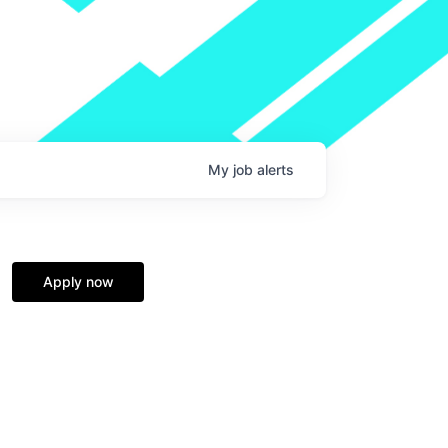
My
job
alerts
Apply now