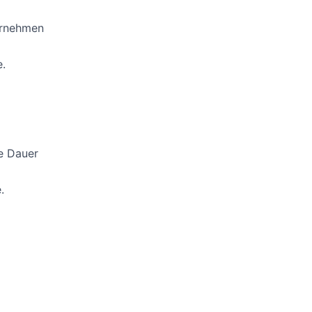
ernehmen
.
te Dauer
.