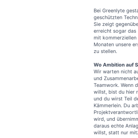
Bei Greenlyte gesta
geschützten Techno
Sie zeigt gegenübe
erreicht sogar das
mit kommerziellen 
Monaten unsere ers
zu stellen.
Wo Ambition auf Si
Wir warten nicht a
und Zusammenarbeit
Teamwork. Wenn du
willst, bist du hie
und du wirst Teil d
Kämmerlein. Du arb
Projektverantwort
wird, und übernimm
daraus echte Anla
willst, statt nur mi