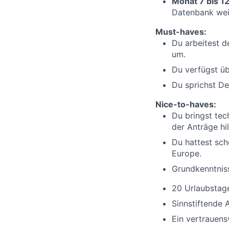
Monat 7 bis 12
Datenbank weit
Must-haves:
Du arbeitest d
um.
Du verfügst üb
Du sprichst De
Nice-to-haves:
Du bringst tec
der Anträge hil
Du hattest sch
Europe.
Grundkenntniss
20 Urlaubstage
Sinnstiftende 
Ein vertrauens