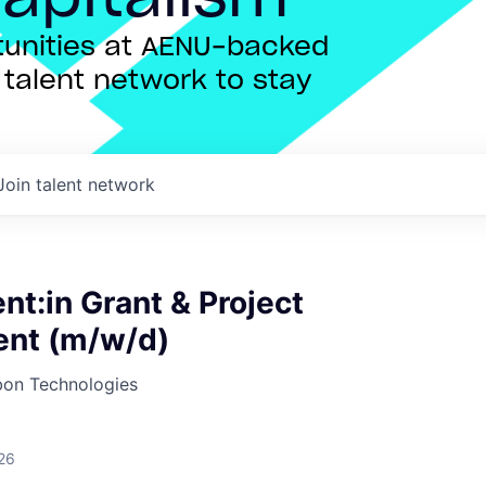
rtunities at AENU-backed
talent network to stay
Join talent network
t:in Grant & Project
nt (m/w/d)
bon Technologies
26