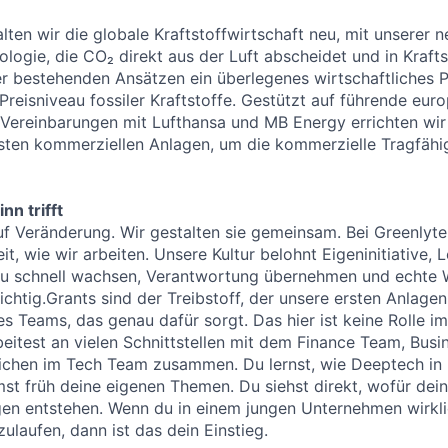
lten wir die globale Kraftstoffwirtschaft neu, mit unserer n
logie, die CO₂ direkt aus der Luft abscheidet und in Kraft
r bestehenden Ansätzen ein überlegenes wirtschaftliches P
 Preisniveau fossiler Kraftstoffe. Gestützt auf führende eu
Vereinbarungen mit Lufthansa und MB Energy errichten wir
ten kommerziellen Anlagen, um die kommerzielle Tragfähig
nn trifft
uf Veränderung. Wir gestalten sie gemeinsam. Bei Greenly
, wie wir arbeiten. Unsere Kultur belohnt Eigeninitiative, 
 schnell wachsen, Verantwortung übernehmen und echte W
r richtig.Grants sind der Treibstoff, der unsere ersten Anlagen
es Teams, das genau dafür sorgt. Das hier ist keine Rolle im 
eitest an vielen Schnittstellen mit dem Finance Team, Bus
lichen im Tech Team zusammen. Du lernst, wie Deeptech in
st früh deine eigenen Themen. Du siehst direkt, wofür deine
gen entstehen. Wenn du in einem jungen Unternehmen wirk
tzulaufen, dann ist das dein Einstieg.