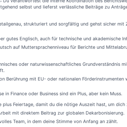
:
Du verantwortest die interne Koordination des Berichtsw
gehend selbst und lieferst verlässliche Beiträge zu Anträ
etailgenau, strukturiert und sorgfältig und gehst sicher mit
er gutes Englisch, auch für technische und akademische Inh
utsch auf Muttersprachenniveau für Berichte und Mittelabru
hnisches oder naturwissenschaftliches Grundverständnis mit
ft.
on Berührung mit EU- oder nationalen Förderinstrumenten 
e in Finance oder Business sind ein Plus, aber kein Muss.
 plus Feiertage, damit du die nötige Auszeit hast, um dich 
Arbeit mit direktem Beitrag zur globalen Dekarbonisierung.
volles Team, in dem deine Stimme von Anfang an zählt.