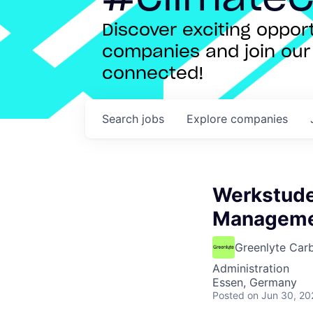
Discover exciting oppo
companies and join our 
connected!
Search
jobs
Explore
companies
Werkstuden
Manageme
Greenlyte Car
Administration
Essen, Germany
Posted
on Jun 30, 20