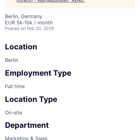
(m/w/d) - Wärmepumpen
"
AENU
.
Berlin, Germany
EUR 5k-10k / month
Posted
on Feb 20, 2026
Location
Berlin
Employment Type
Full time
Location Type
On-site
Department
Marketing & Sales