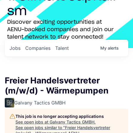
sm
Discover exciting opportunities at
AENU-backed companies and join our
talent network to stay connected!
Jobs
Companies
Talent
My
alerts
Freier Handelsvertreter
(m/w/d) - Wärmepumpen
Galvany Tactics GMBH
This job is no longer accepting applications
See open jobs at
Galvany Tactics GMBH
.
See open jobs similar to "
Freier Handelsvertreter