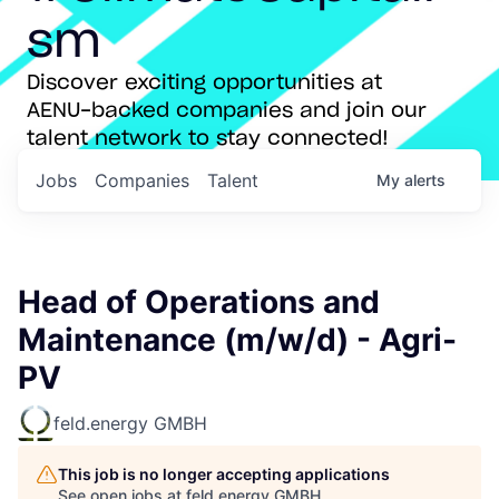
sm
Discover exciting opportunities at
AENU-backed companies and join our
talent network to stay connected!
Jobs
Companies
Talent
My
alerts
Head of Operations and
Maintenance (m/w/d) - Agri-
PV
feld.energy GMBH
This job is no longer accepting applications
See open jobs at
feld.energy GMBH
.