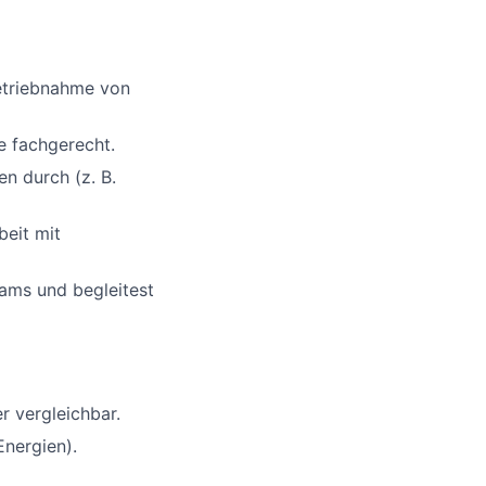
betriebnahme von
e fachgerecht.
n durch (z. B.
eit mit
eams und begleitest
r vergleichbar.
Energien).