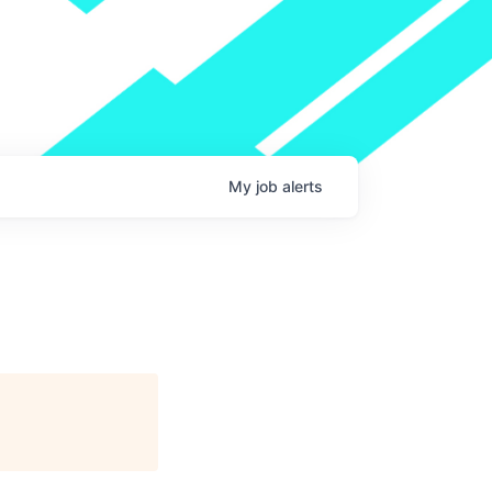
My
job
alerts