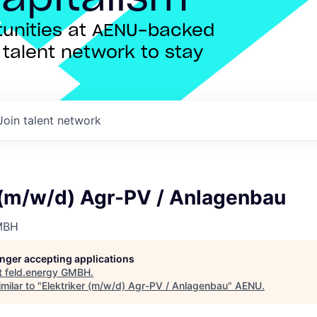
rtunities at AENU-backed
talent network to stay
Join talent network
r (m/w/d) Agr-PV / Anlagenbau
GMBH
longer accepting applications
t
feld.energy GMBH
.
milar to "
Elektriker (m/w/d) Agr-PV / Anlagenbau
"
AENU
.