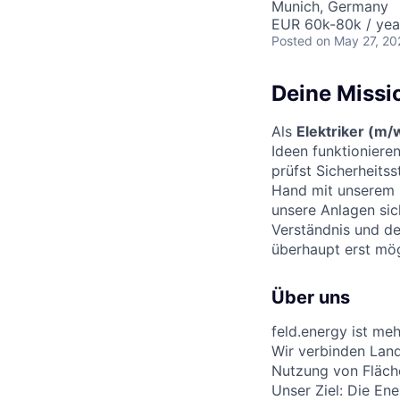
Munich, Germany
EUR 60k-80k / yea
Posted
on May 27, 20
Deine Missi
Als
Elektriker (m/
Ideen funktionier
prüfst Sicherheitss
Hand mit unserem P
unsere Anlagen sic
Verständnis und de
überhaupt erst mög
Über uns
feld.energy ist me
Wir verbinden Land
Nutzung von Fläche
Unser Ziel: Die En