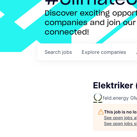
Discover exciting oppo
companies and join our 
connected!
Search
jobs
Explore
companies
Elektrike
feld.energy 
This job is no 
See open jobs a
See open jobs si