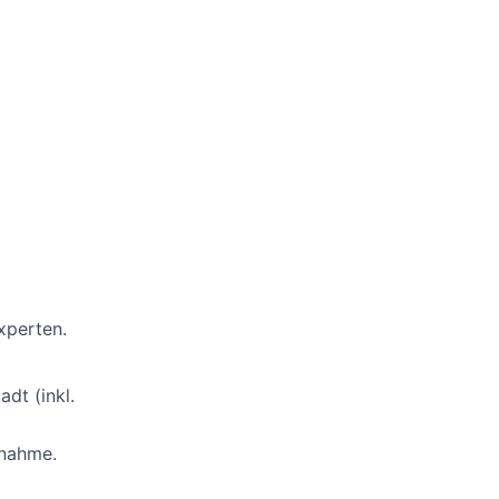
xperten.
dt (inkl.
rnahme.