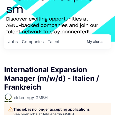
sm
Discover exciting opportunities at
AENU-backed companies and join our
talent network to stay connected!
Jobs
Companies
Talent
My
alerts
International Expansion
Manager (m/w/d) - Italien /
Frankreich
feld.energy GMBH
This job is no longer accepting applications
See open jobs at
feld.energy GMBH
.