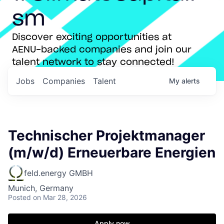
sm
Discover exciting opportunities at
AENU-backed companies and join our
talent network to stay connected!
Jobs
Companies
Talent
My
alerts
Technischer Projektmanager
(m/w/d) Erneuerbare Energien
feld.energy GMBH
Munich, Germany
Posted
on Mar 28, 2026
Apply now