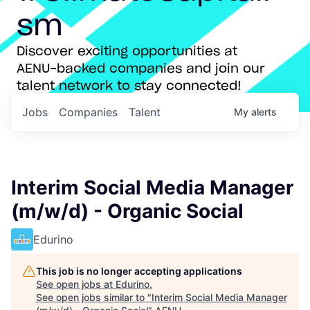
sm
Discover exciting opportunities at
AENU-backed companies and join our
talent network to stay connected!
Jobs
Companies
Talent
My
alerts
Interim Social Media Manager
(m/w/d) - Organic Social
Edurino
This job is no longer accepting applications
See open jobs at
Edurino
.
See open jobs similar to "
Interim Social Media Manager